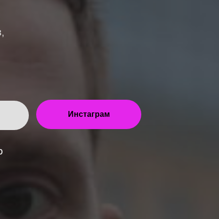
,
Инстаграм
р